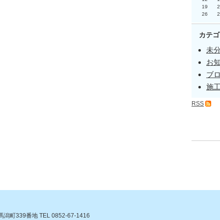
19
2
26
2
カテゴ
未分
お知
ブロ
施工
RSS
39番地 TEL 0852-67-1416