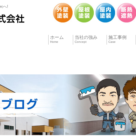
㈱へ!
ホーム
当社の強み
施工事例
Home
Concept
Case