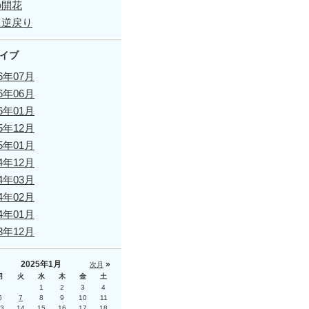
の開花
に逆戻り
イブ
26年07月
26年06月
26年01月
25年12月
25年01月
24年12月
24年03月
24年02月
24年01月
23年12月
2025年1月
»
次月
月
火
水
木
金
土
1
2
3
4
6
7
8
9
10
11
3
14
15
16
17
18